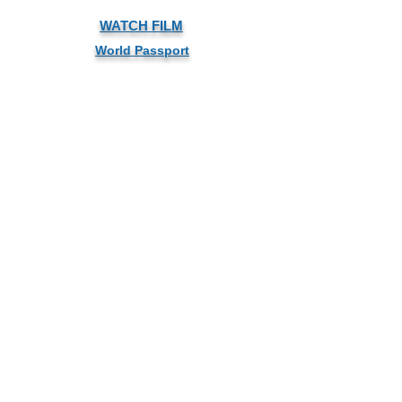
WATCH FILM
World Passport
Supporters
Our Team
Credits
Social Media
DIRECTOR ARTHUR KANEGIS
WorldCitizen.FW@gmail.com
+1 801 R FUTURE
PRODUCER MELANIE N. BENNETT
Melanie@FutureWave.org